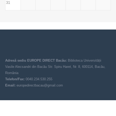
31
Adresă sediu EUROPE DIRECT Bacău:
Biblioteca Universității
Vasile Alecsandri din Bacău Str. Spiru Haret, Nr. 8, 600114, Bacău,
România
Telefon/Fax:
0040.234.530.255
Email:
europedirectbacau@gmail.com
© EUROPE DIRECT Bacău 2021-2025
Acest site nu reprezintă poziția oficială a Uniunii Europene. Conținutul