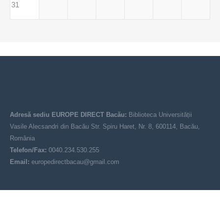
31
Adresă sediu EUROPE DIRECT Bacău:
Biblioteca Universității
Vasile Alecsandri din Bacău Str. Spiru Haret, Nr. 8, 600114, Bacău,
România
Telefon/Fax:
0040.234.530.255
Email:
europedirectbacau@gmail.com
© EUROPE DIRECT Bacău 2021-2025
Acest site nu reprezintă poziția oficială a Uniunii Europene. Conținutul