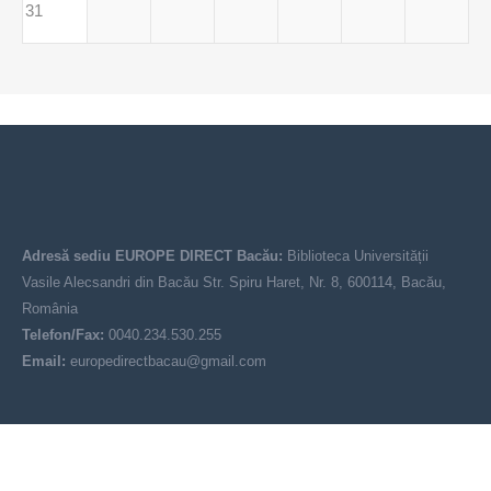
31
Adresă sediu EUROPE DIRECT Bacău:
Biblioteca Universității
Vasile Alecsandri din Bacău Str. Spiru Haret, Nr. 8, 600114, Bacău,
România
Telefon/Fax:
0040.234.530.255
Email:
europedirectbacau@gmail.com
© EUROPE DIRECT Bacău 2021-2025
Acest site nu reprezintă poziția oficială a Uniunii Europene. Conținutul