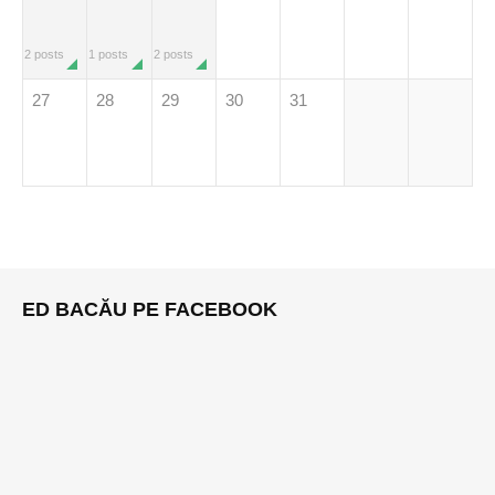
2 posts
1 posts
2 posts
27
28
29
30
31
ED BACĂU PE FACEBOOK