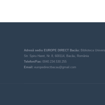
Adresă sediu EUROPE DIRECT Bacău:
Biblioteca Univers
Str. Spiru Haret, Nr. 8, 600114, Bacău, România
Telefon/Fax:
0040.234.530.255
Email:
europedirectbacau@gmail.com