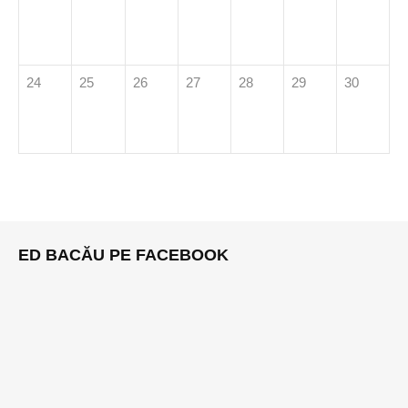
24
25
26
27
28
29
30
ED BACĂU PE FACEBOOK