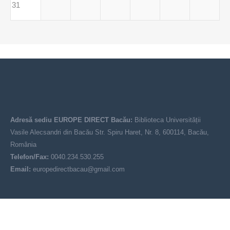
31
Adresă sediu EUROPE DIRECT Bacău:
Biblioteca Universității
Vasile Alecsandri din Bacău Str. Spiru Haret, Nr. 8, 600114, Bacău,
România
Telefon/Fax:
0040.234.530.255
Email:
europedirectbacau@gmail.com
© EUROPE DIRECT Bacău 2021-2025
Acest site nu reprezintă poziția oficială a Uniunii Europene. Conținutul