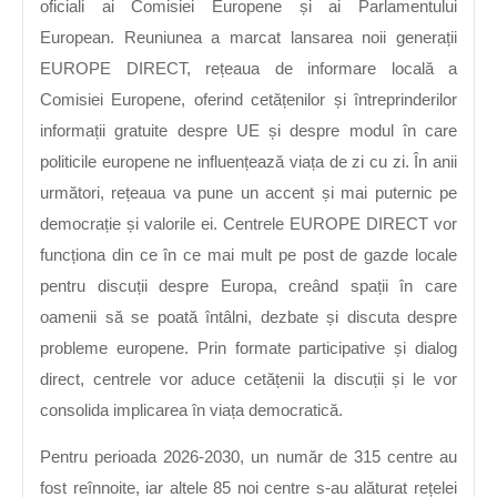
oficiali ai Comisiei Europene și ai Parlamentului
European. Reuniunea a marcat lansarea noii generații
EUROPE DIRECT, rețeaua de informare locală a
Comisiei Europene, oferind cetățenilor și întreprinderilor
informații gratuite despre UE și despre modul în care
politicile europene ne influențează viața de zi cu zi. În anii
următori, rețeaua va pune un accent și mai puternic pe
democrație și valorile ei. Centrele EUROPE DIRECT vor
funcționa din ce în ce mai mult pe post de gazde locale
pentru discuții despre Europa, creând spații în care
oamenii să se poată întâlni, dezbate și discuta despre
probleme europene. Prin formate participative și dialog
direct, centrele vor aduce cetățenii la discuții și le vor
consolida implicarea în viața democratică.
Pentru perioada 2026-2030, un număr de 315 centre au
fost reînnoite, iar altele 85 noi centre s-au alăturat rețelei