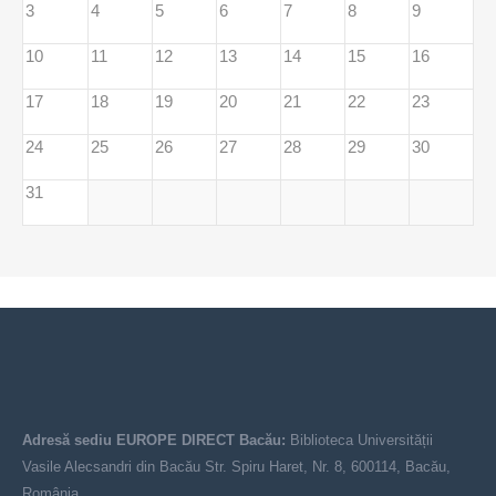
3
4
5
6
7
8
9
10
11
12
13
14
15
16
17
18
19
20
21
22
23
24
25
26
27
28
29
30
31
Adresă sediu EUROPE DIRECT Bacău:
Biblioteca Universității
Vasile Alecsandri din Bacău Str. Spiru Haret, Nr. 8, 600114, Bacău,
România